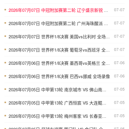
07-07
2026年07月07日 中冠附加赛第二轮 辽宁盛京新锐 VS 上海泽天 全场录像
■
07-07
2026年07月07日 中冠附加赛第二轮 广州海珠醒派 VS 吴川青年 全场录像
■
07-07
2026年07月07日 世界杯1/8决赛 美国vs比利时 全场录像
■
07-07
2026年07月07日 世界杯1/8决赛 葡萄牙vs西班牙 全场录像
■
07-06
2026年07月06日 世界杯1/8决赛 墨西哥vs英格兰 全场录像
■
07-06
2026年07月06日 世界杯1/8决赛 巴西vs挪威 全场录像
■
07-05
2026年07月05日 中甲第13轮 南京城市 VS 佛山南狮 全场录像
■
07-05
2026年07月05日 中甲第13轮 广西恒宸 VS 大连鲲城 全场录像
■
07-05
2026年07月05日 中甲第13轮 梅州客家 VS 长春亚泰 全场录像
■
07-05
■