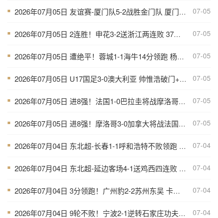
07-05
2026年07月05日 友谊赛-厦门队5-2战胜金门队 厦门队五人破门林世捷造王梓岩乌龙
■
07-05
2026年07月05日 2连胜！申花3-2送浙江两连败 37岁吴曦双响拉唐点射 王钰栋破门
■
07-05
2026年07月05日 遭绝平！蓉城1-1海牛14分领跑 杨明洋建功杨聪救主 海牛仍倒数第3
■
07-05
2026年07月05日 U17国足3-0澳大利亚 帅惟浩破门+失点赵松源建功孙臣曦一条龙
■
07-05
2026年07月05日 进8强！法国1-0巴拉圭将战摩洛哥 姆巴佩点射杜埃造点主裁引争议
■
07-05
2026年07月05日 进8强！摩洛哥3-0加拿大将战法国 乌纳希双响迪亚斯两助
■
07-04
2026年07月04日 东北超-长春1-1呼和浩特不败领跑 呼和浩特4轮3平1负仍不胜
■
07-04
2026年07月04日 东北超-延边客场4-1送鸡西四连败 延边收获2连胜
■
07-04
2026年07月04日 3分领跑！广州豹2-2苏州东吴 卡马拉救主罗萨&埃斯特雷拉世界波
■
07-04
2026年07月04日 9轮不败！宁波2-1逆转石家庄功夫 莱昂纳多造点+点射刘洋制胜
■