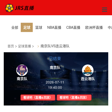
全部
足球
篮球
NBA直播
CBA直播
欧洲杯直播
中
>
>
南京队VS连云港队
首页
足球直播
已结束
南京队
:
南京队
连云港队
2026-07-11
19:40:00
看球吧（直播&回放）
看球吧（直播&回放）