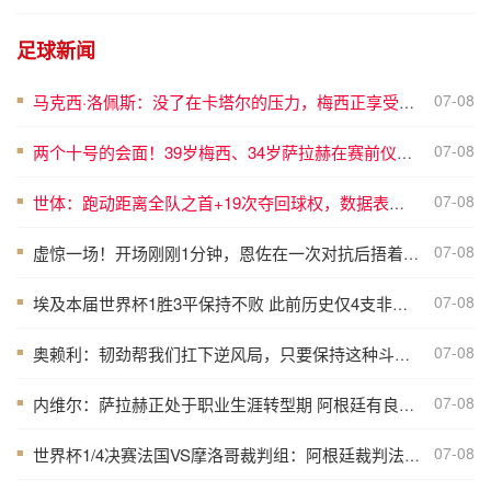
足球新闻
07-08
马克西·洛佩斯：没了在卡塔尔的压力，梅西正享受比赛且内心快乐
■
07-08
两个十号的会面！39岁梅西、34岁萨拉赫在赛前仪式握手、拥抱
■
07-08
世体：跑动距离全队之首+19次夺回球权，数据表明罗德里找回状态
■
07-08
虚惊一场！开场刚刚1分钟，恩佐在一次对抗后捂着膝盖痛苦倒地
■
07-08
埃及本届世界杯1胜3平保持不败 此前历史仅4支非洲球队能打进八强
■
07-08
奥赖利：韧劲帮我们扛下逆风局，只要保持这种斗志没人能阻挡我们
■
07-08
内维尔：萨拉赫正处于职业生涯转型期 阿根廷有良好的化学反应
■
07-08
世界杯1/4决赛法国VS摩洛哥裁判组：阿根廷裁判法昆多·特略主哨
■