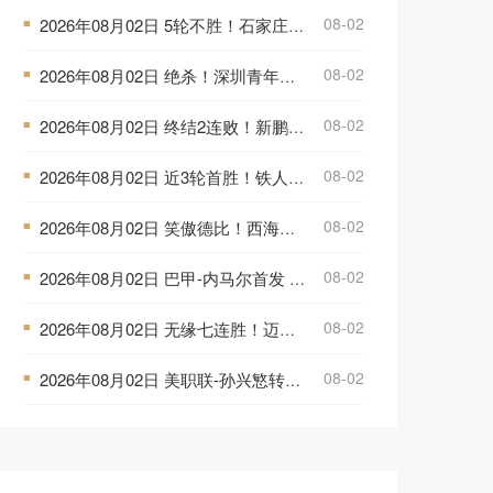
08-02
2026年08月02日 5轮不胜！石家庄功夫2-2客平长春亚泰 康拉德谭龙卡米洛破门
■
08-02
2026年08月02日 绝杀！深圳青年人1-0无锡吴钩近八轮首胜 罗德里格绝杀诺贝尔失点
■
08-02
2026年08月02日 终结2连败！新鹏城2-0送铜梁龙5轮不胜 37岁姜至鹏破门韦斯利建功
■
08-02
2026年08月02日 近3轮首胜！铁人3-1送申花中超3连败 热菲尼奥双响 邦本宜裕传射
■
08-02
2026年08月02日 笑傲德比！西海岸2-0送海牛联赛4连败 海牛仍垫底西海岸升至第二
■
08-02
2026年08月02日 巴甲-内马尔首发 桑托斯0-0瑞模贝雷
■
08-02
2026年08月02日 无缘七连胜！迈阿密2-2哥伦布 苏牙传射卡塞米罗乌龙梅西替补登场
■
08-02
2026年08月02日 美职联-孙兴慜转身爆射&穆勒点射破门 温哥华白浪1-1洛杉矶
■