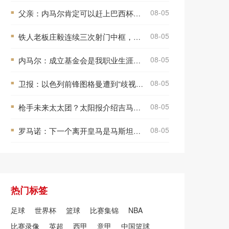
08-05
父亲：内马尔肯定可以赶上巴西杯比赛，桑托斯主帅的言论有些不妥
■
08-05
铁人老板庄毅连续三次射门中框，邦本宜裕愿赌服输做俯卧撑
■
08-05
内马尔：成立基金会是我职业生涯的“最佳进球”，我为此感到自豪
■
08-05
卫报：以色列前锋图格曼遭到“歧视性辱骂”，美职联已展开调查
■
08-05
枪手未来太太团？太阳报介绍吉马良斯妻子：23年完婚 育有2个儿子
■
08-05
罗马诺：下一个离开皇马是马斯坦托诺，紫百合在追求者中处于领先
■
热门标签
足球
世界杯
篮球
比赛集锦
NBA
比赛录像
英超
西甲
意甲
中国篮球