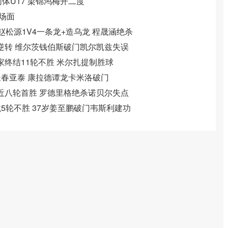
 葡体U17 梁锦鸿梅开二度
名场面
7 赵松源1V4一条龙+造乌龙 程晟涵绝杀
兹联逆转 维尔茨钱伯斯破门凯尔凯兹失误
客家终结11轮不胜 米尔扎提制胜球
客平长春亚泰 康拉德谭龙卡米洛破门
吴钩近八轮首胜 罗德里格绝杀诺贝尔失点
梁龙5轮不胜 37岁姜至鹏破门韦斯利建功