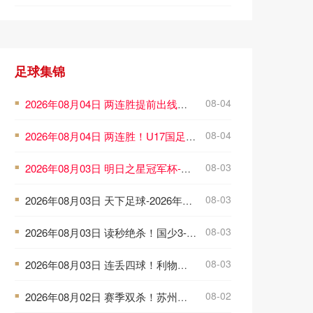
足球集锦
08-04
2026年08月04日 两连胜提前出线！U17国足1-0毕巴U17 程晟涵连场破门赵松源中楣
■
08-04
2026年08月04日 两连胜！U17国足1-0毕巴U17 程晟涵连场头球破门制胜赵松源中楣
■
08-03
2026年08月03日 明日之星冠军杯-上海U17 3-3 葡体U17 梁锦鸿梅开二度
■
08-03
2026年08月03日 天下足球-2026年世界杯50大名场面
■
08-03
2026年08月03日 读秒绝杀！国少3-2阿森纳U17 赵松源1V4一条龙+造乌龙 程晟涵绝杀
■
08-03
2026年08月03日 连丢四球！利物浦2-4遭利兹联逆转 维尔茨钱伯斯破门凯尔凯兹失误
■
08-02
2026年08月02日 赛季双杀！苏州东吴1-0梅州客家终结11轮不胜 米尔扎提制胜球
■