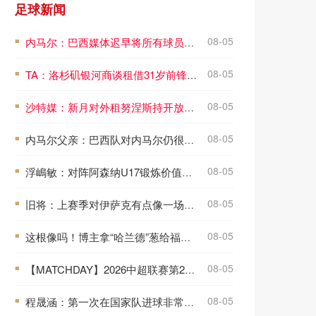
足球新闻
08-05
内马尔：巴西媒体迟早将所有球员逼疯，不实言论会让球员心理崩溃
■
08-05
TA：洛杉矶银河商谈租借31岁前锋洛萨诺，球员薪资美职联第四高
■
08-05
沙特媒：新月对外租努涅斯持开放态度，贝西克塔斯领跑但转会未定
■
08-05
内马尔父亲：巴西队对内马尔仍很重要，他不会在年底退役
■
08-05
浮嶋敏：对阵阿森纳U17锻炼价值非常大，5天4赛肯定会轮换阵容
■
08-05
旧将：上赛季对伊萨克有点像一场灾难，他现在有机会重新开始
■
08-05
这根像吗！博主拿“哈兰德”葱给福登看，福登大笑表示确实很像
■
08-05
【MATCHDAY】2026中超联赛第21轮，上海海港0比1山东泰山
■
08-05
程晟涵：第一次在国家队进球非常兴奋，赵松源打进两球太牛了
■