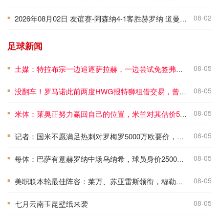
08-02
2026年08月02日 友谊赛-阿森纳4-1客胜赫罗纳 道曼传射措利斯破门热苏斯替补建功
■
足球新闻
08-05
土媒：特拉布宗一边追逐萨拉赫，一边尝试免签弗拉霍维奇
■
08-05
没翻车！罗马诺此前两度HWG报特狮租借交易，曾遭球迷质疑假消息
■
08-05
米体：莱奥正努力赢回自己的位置，米兰对其估价5000万至6000万欧
■
08-05
记者：国米不愿满足热刺对罗梅罗5000万欧要价，双方难以达成共识
■
08-05
每体：巴萨有意赫罗纳中场乌纳希，球员身价2500万欧元
■
08-05
美职联本轮最佳阵容：莱万、苏亚雷斯领衔，穆勒、维尔纳替补
■
08-05
七月云南玉昆壁纸来袭
■