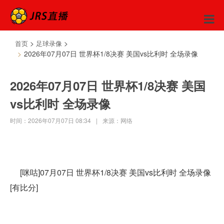
>
>
首页
足球录像
2026年07月07日 世界杯1/8决赛 美国vs比利时 全场录像
2026年07月07日 世界杯1/8决赛 美国
vs比利时 全场录像
时间：2026年07月07日 08:34
|
来源：网络
[咪咕]07月07日 世界杯1/8决赛 美国vs比利时 全场录像
[有比分]