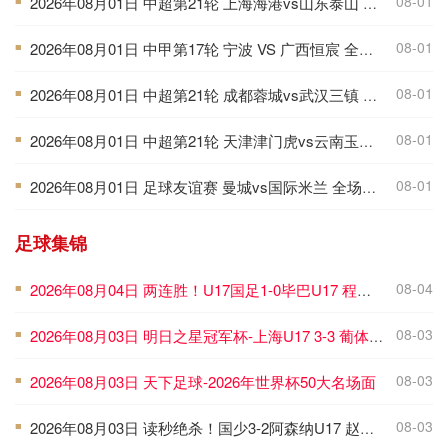
08-01
2026年08月01日 中超第21轮 上海海港vs山东泰山 全场录像
■
08-01
2026年08月01日 中甲第17轮 宁波 VS 广西恒宸 全场录像
■
08-01
2026年08月01日 中超第21轮 成都蓉城vs武汉三镇 全场录像
■
08-01
2026年08月01日 中超第21轮 天津津门虎vs云南玉昆 全场录像
■
08-01
2026年08月01日 足球友谊赛 曼城vs国际米兰 全场录像
■
足球集锦
08-04
2026年08月04日 两连胜！U17国足1-0毕巴U17 程晟涵连场头球破门制胜赵松源中楣
■
08-03
2026年08月03日 明日之星冠军杯-上海U17 3-3 葡体U17 梁锦鸿梅开二度
■
08-03
2026年08月03日 天下足球-2026年世界杯50大名场面
■
08-03
2026年08月03日 读秒绝杀！国少3-2阿森纳U17 赵松源1V4一条龙+造乌龙 程晟涵绝杀
■