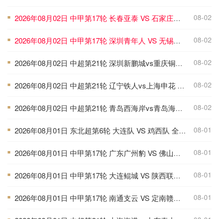
08-02
2026年08月02日 中甲第17轮 长春亚泰 VS 石家庄功夫 全场录像
■
08-02
2026年08月02日 中甲第17轮 深圳青年人 VS 无锡吴钩 全场录像
■
08-02
2026年08月02日 中超第21轮 深圳新鹏城vs重庆铜梁龙 全场录像
■
08-02
2026年08月02日 中超第21轮 辽宁铁人vs上海申花 全场录像
■
08-02
2026年08月02日 中超第21轮 青岛西海岸vs青岛海牛 全场录像
■
08-01
2026年08月01日 东北超第6轮 大连队 VS 鸡西队 全场录像
■
08-01
2026年08月01日 中甲第17轮 广东广州豹 VS 佛山南狮 全场录像
■
08-01
2026年08月01日 中甲第17轮 大连鲲城 VS 陕西联合 全场录像
■
08-01
2026年08月01日 中甲第17轮 南通支云 VS 定南赣联 全场录像
■