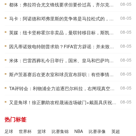
08-05
都体：弗拉符合尤文锋线要求但要价过高，齐尔克泽不符合尤文预期
■
08-05
马卡：阿诺德和邓弗里斯的竞争将是马拉松式的，两人都有机会
■
08-05
英媒：纽卡坚称霍尔非卖品，曼联转移目标，斯凯利是选择之一
■
08-05
因凡蒂诺致电特朗普求助？FIFA官方辟谣：并未致电，完全是谣言！
■
08-05
米体：巴雷西葬礼今日举行，国米、皇马和巴萨均派出代表参加
■
08-05
斯卢茨基赛后在更衣室和球员宣布辞职：有些事情我已无法改变
■
08-05
TA评转会：利物浦全力追逐巴尔科拉，右闸现真空亟待引援
■
08-05
又是角球！徐正鹏助攻程晟涵连场破门+戴面具庆祝 U17国足1-0毕巴
■
热门标签
足球
世界杯
篮球
比赛集锦
NBA
比赛录像
英超