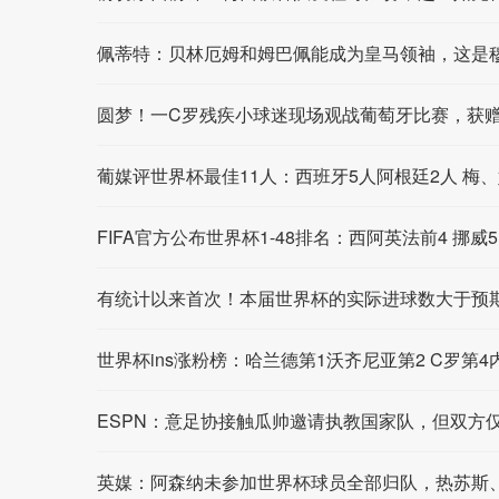
佩蒂特：贝林厄姆和姆巴佩能成为皇马领袖，这是
圆梦！一C罗残疾小球迷现场观战葡萄牙比赛，获
葡媒评世界杯最佳11人：西班牙5人阿根廷2人 梅
FIFA官方公布世界杯1-48排名：西阿英法前4 挪威5
有统计以来首次！本届世界杯的实际进球数大于预
世界杯ins涨粉榜：哈兰德第1沃齐尼亚第2 C罗第4
ESPN：意足协接触瓜帅邀请执教国家队，但双方
英媒：阿森纳未参加世界杯球员全部归队，热苏斯