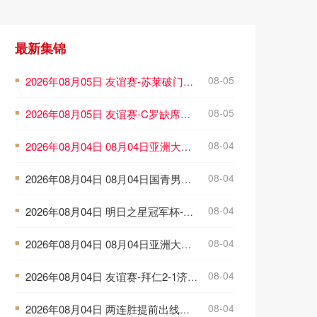
最新集锦
08-05
2026年08月05日 友谊赛-苏莱破门迪巴拉助攻 罗马4-1纽波特郡
■
08-05
2026年08月05日 友谊赛-C罗缺席西马坎送点 胜利0-2不敌阿尔梅里亚
■
08-04
2026年08月04日 08月04日亚洲大学生篮球联赛小组赛 延世大学 82 - 83 北京大学 集锦
■
08-04
2026年08月04日 08月04日国青男篮热身赛 中国U18男篮 94 - 85 加拿大大卫·安篮球学院 集锦
■
08-04
2026年08月04日 明日之星冠军杯-U17热刺0-1上海U17 李文博制胜球
■
08-04
2026年08月04日 08月04日亚洲大学生篮球联赛小组赛 早稻田大学 71 - 86 清华大学 集锦
■
08-04
2026年08月04日 友谊赛-拜仁2-1济州 查韦斯、阿西莫建功马特乌斯彩虹过人送助攻
■
08-04
2026年08月04日 两连胜提前出线！U17国足1-0毕巴U17 程晟涵连场破门赵松源中楣
■