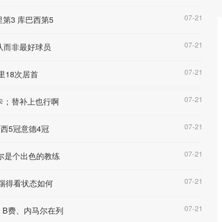
07-21
里第3 库巴西第5
07-21
队而非最好球员
07-21
里18次居首
07-21
卡；替补上也行啊
07-21
西5冠意德4冠
07-21
尔是个出色的教练
07-21
踢得看状态如何
07-21
、B费、内马尔在列