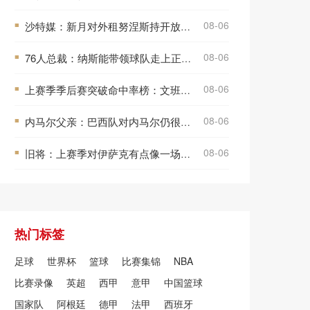
08-06
沙特媒：新月对外租努涅斯持开放态度，贝西克塔斯领跑但转会未定
■
08-06
76人总裁：纳斯能带领球队走上正轨 我对他有着百分之百的信心
■
08-06
上赛季季后赛突破命中率榜：文班亚马第一 莫布里第二
■
08-06
内马尔父亲：巴西队对内马尔仍很重要，他不会在年底退役
■
08-06
旧将：上赛季对伊萨克有点像一场灾难，他现在有机会重新开始
■
热门标签
足球
世界杯
篮球
比赛集锦
NBA
比赛录像
英超
西甲
意甲
中国篮球
国家队
阿根廷
德甲
法甲
西班牙