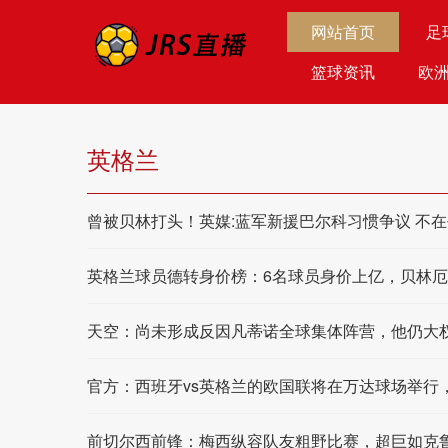
网站首页
足
篮球资讯
欧
英格兰
曾被贝林打头！英媒:蓝军新援巴尔科习惯争议 不
英格兰球员德转身价榜：6名球员身价上亿，贝林厄姆
天空：尚未形成反因凡蒂诺全球集体阵营，他仍大
官方：西班牙vs英格兰的欧国联将在万达球场举行，
前切尔西前锋：梅西纵容队友粗野比赛，超巨如克