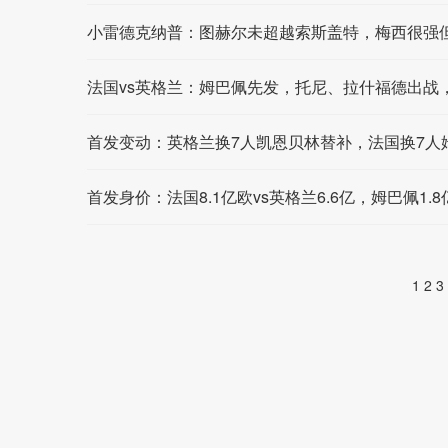
小雷德克纳普：图赫尔未超越索斯盖特，梅西很强
法国vs英格兰：姆巴佩先发，托尼、拉什福德出战
首发变动：英格兰换7人凯恩贝林替补，法国换7人
首发身价：法国8.1亿欧vs英格兰6.6亿，姆巴佩1.
1
2
3