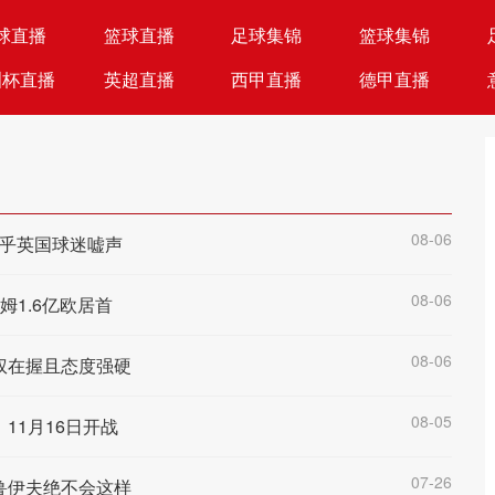
球直播
篮球直播
足球集锦
篮球集锦
洲杯直播
英超直播
西甲直播
德甲直播
08-06
在乎英国球迷嘘声
08-06
1.6亿欧居首
08-06
权在握且态度强硬
08-05
11月16日开战
07-26
鲁伊夫绝不会这样