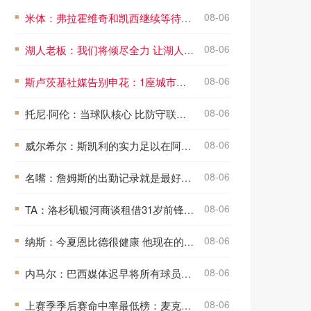
08-06
米体：弗拉霍维奇和凯西继续等待尤文，并将土超视为最后的退路
■
08-06
湖人老板：我们将倾尽全力 让湖人重新成为总冠军球队
■
08-06
斯卢茨基社媒告别申花：1座城市外加14亿份难忘的回忆 申花加油！
■
08-06
托尼·阿伦：当球队核心 比防守联盟最佳球员更难
■
08-06
威尔希尔：斯凯利的实力足以在阿森纳立足，希望他能留在枪手
■
08-06
名嘴：詹姆斯的出勤记录就是最好的证明 他季后赛302场全勤
■
08-06
TA：洛杉矶银河商谈租借31岁前锋洛萨诺，球员薪资美职联第四高
■
08-06
纳斯：今夏恩比德很健康 他现在的状态很棒 能全面投入备战
■
08-06
内马尔：巴西媒体迟早将所有球员逼疯，不实言论会让球员心理崩溃
■
08-06
上赛季季后赛命中率最低榜：麦克布莱德最低 哈登第8低
■