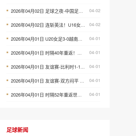
04-02
2026年04月02日 足球之夜-中国足球齐头并进
■
04-02
2026年04月02日 连斩英法！U16女足2-1客胜法国 周瑾彤任意球世界波何风清扬建功
■
04-01
2026年04月01日 U20女足3-0越南收获U20女足亚洲杯开门红 郑璐5分钟双响
■
04-01
2026年04月01日 时隔40年重返！伊拉克洲际附加赛2-1玻利维亚 压哨晋级2026世界杯
■
04-01
2026年04月01日 友谊赛-比利时1-1墨西哥 卢克巴基奥连场破门比利时仅2射正
■
04-01
2026年04月01日 友谊赛-双方闷平 加拿大0-0突尼斯
■
04-01
2026年04月01日 时隔52年重返世界杯！民主刚果加时1-0牙买加 图安泽贝制胜
■
足球新闻