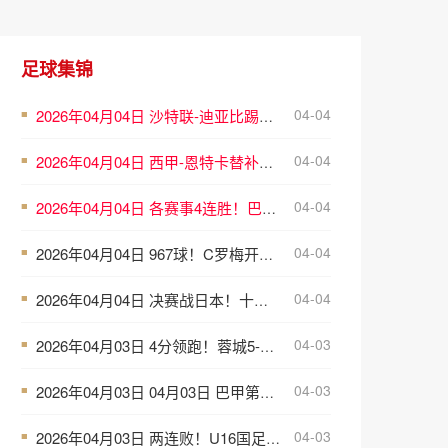
足球集锦
04-04
2026年04月04日 沙特联-迪亚比踢人裆部直红阿布德制胜 十人吉达联合1-0哈森姆
■
04-04
2026年04月04日 西甲-恩特卡替补制胜 巴列卡诺1-0十人埃尔切
■
04-04
2026年04月04日 各赛事4连胜！巴黎3-1赛季双杀图卢兹4分领跑 登贝莱凌空斩+双响
■
04-04
2026年04月04日 967球！C罗梅开二度+造点马内双响 胜利5-2逆转纳杰马先赛6分领跑
■
04-04
2026年04月04日 决赛战日本！十人U16中国女足1-1墨西哥女足U16，小组赛2胜1平
■
04-03
2026年04月03日 4分领跑！蓉城5-1大胜西海岸 费利佩戴帽韦林顿传射拜合拉木造2球
■
04-03
2026年04月03日 04月03日 巴甲第9轮 桑托斯vs瑞模贝雷 进球视频
■
04-03
2026年04月03日 两连败！U16国足0-1巴西U16下轮将战科特迪瓦 李家进超远吊射造险
■