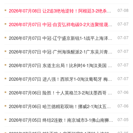
07-08
2026年07月08日 让2追3绝地逆转！阿根廷3-2绝杀埃及进8强 梅西传射+失点恩佐绝杀
■
07-07
2026年07月07日 中冠-自贡弘祥电碳0-2大连聚惺晟恒 马灿杰破门
■
07-07
2026年07月07日 中冠-辽宁盛京新锐1-1战平上海泽天 双方握手言和
■
07-07
2026年07月07日 中冠-广州海珠醒派2-1广东吴川青年 黎宇扬梅开二度
■
07-07
2026年07月07日 东道主出局！比利时4-1淘汰美国 CDK2射1传 巴洛贡补时被换下
■
07-07
2026年07月07日 进八强！西班牙1-0淘汰葡萄牙 梅里诺91分钟绝杀41岁C罗最后一舞
■
07-06
2026年07月06日 险胜！十人英格兰3-2淘汰墨西哥 贝林双响凯恩点射+送点宽萨直红
■
07-06
2026年07月06日 哈兰德精彩双响！挪威2-1淘汰五星巴西 内马尔点射吉马良斯失点
■
07-05
2026年07月05日 终结2连败！南京城市3-1佛山南狮 恩戈姆建功朱启文双响
■