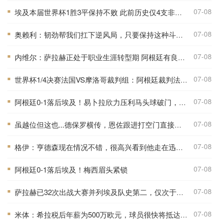
07-08
埃及本届世界杯1胜3平保持不败 此前历史仅4支非洲球队能打进八强
■
07-08
奥赖利：韧劲帮我们扛下逆风局，只要保持这种斗志没人能阻挡我们
■
07-08
内维尔：萨拉赫正处于职业生涯转型期 阿根廷有良好的化学反应
■
07-08
世界杯1/4决赛法国VS摩洛哥裁判组：阿根廷裁判法昆多·特略主哨
■
07-08
阿根廷0-1落后埃及！易卜拉欣力压利马头球破门，阿提亚助攻
■
07-08
虽越位但这也...德保罗横传，恩佐跟进打空门直接偏出
■
07-08
格伊：亨德森现在情况不错，很高兴看到他走在迅速康复的路上
■
07-08
阿根廷0-1落后埃及！梅西眉头紧锁
■
07-08
萨拉赫已32次出战大赛并列埃及队史第二，仅次于队友特雷泽盖
■
07-08
米体：希拉税后年薪为500万欧元，球员很快将抵达米兰接受体检
■