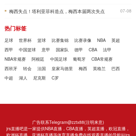
07-08
梅西失点！塔利亚菲科造点，梅西本届两次失点
■
热门标签
足球
世界杯
篮球
比赛集锦
比赛录像
NBA
英超
西甲
中国篮球
意甲
国家队
德甲
CBA
法甲
NBA常规赛
阿根廷
中国足球
葡萄牙
CBA常规赛
西班牙
转会
法国
皇家马德里
梅西
英格兰
巴西
中超
湖人
尼克斯
C罗
广告联系Telegram@zztx88(注明来意)
jrs直播吧是一家提供NBA直播，CBA直播，英超直播，欧冠直播，
欧洲杯直播，亚洲杯直播等体育直播免费在线观看直播的导航站jrs