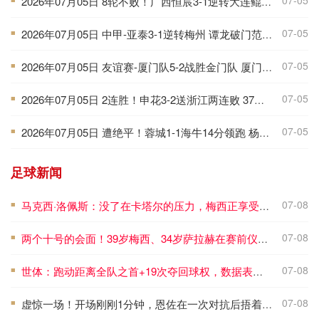
07-05
2026年07月05日 8轮不败！广西恒宸3-1逆转大连鲲城 姆博双响拉普辛造两球+失点
■
07-05
2026年07月05日 中甲-亚泰3-1逆转梅州 谭龙破门范厚泰造余炜廉乌龙 梅州仍旧垫底
■
07-05
2026年07月05日 友谊赛-厦门队5-2战胜金门队 厦门队五人破门林世捷造王梓岩乌龙
■
07-05
2026年07月05日 2连胜！申花3-2送浙江两连败 37岁吴曦双响拉唐点射 王钰栋破门
■
07-05
2026年07月05日 遭绝平！蓉城1-1海牛14分领跑 杨明洋建功杨聪救主 海牛仍倒数第3
■
足球新闻
07-08
马克西·洛佩斯：没了在卡塔尔的压力，梅西正享受比赛且内心快乐
■
07-08
两个十号的会面！39岁梅西、34岁萨拉赫在赛前仪式握手、拥抱
■
07-08
世体：跑动距离全队之首+19次夺回球权，数据表明罗德里找回状态
■
07-08
虚惊一场！开场刚刚1分钟，恩佐在一次对抗后捂着膝盖痛苦倒地
■