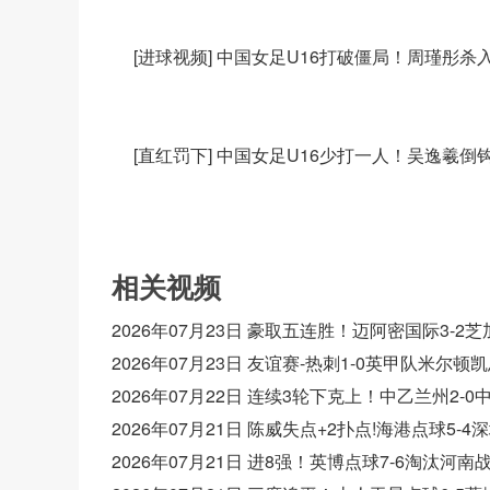
[进球视频] 中国女足U16打破僵局！周瑾彤
[直红罚下] 中国女足U16少打一人！吴逸羲
相关视频
2026年07月23日 豪取五连胜！迈阿密国际3-
2026年07月23日 友谊赛-热刺1-0英甲队米
2026年07月22日 连续3轮下克上！中乙兰州2-
2026年07月21日 陈威失点+2扑点!海港点球5
2026年07月21日 进8强！英博点球7-6淘汰