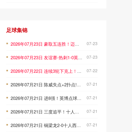
足球集锦
07-23
2026年07月23日 豪取五连胜！迈阿密国际3-2芝加哥火焰 莱万首秀苏牙双响诺沃送礼
■
07-23
2026年07月23日 友谊赛-热刺1-0英甲队米尔顿凯恩斯 新援M费轰世界波梁民革失空门
■
07-22
2026年07月22日 连续3轮下克上！中乙兰州2-0中甲陕西进八强 1/4决赛将战北京国安
■
07-21
2026年07月21日 陈威失点+2扑点!海港点球5-4深圳进8强 周定洋张宇峰莱昂纳多失点
■
07-21
2026年07月21日 进8强！英博点球7-6淘汰河南战申花 马拉尼昂、阿卜杜肉苏力失点
■
07-21
2026年07月21日 三度追平！十人玉昆点球6-5蓉城进八强 韦林顿索罗金罗慕洛失点
■
07-21
2026年07月21日 铜梁龙2-0十人西海岸晋级足协杯8强 杜月徵双响 丁海峰蹬踏染红
■