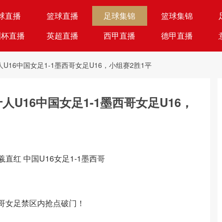
球直播
篮球直播
足球集锦
篮球集锦
洲杯直播
英超直播
西甲直播
德甲直播
十人U16中国女足1-1墨西哥女足U16，小组赛2胜1平
十人U16中国女足1-1墨西哥女足U16，
直红 中国U16女足1-1墨西哥
墨西哥女足禁区内抢点破门！