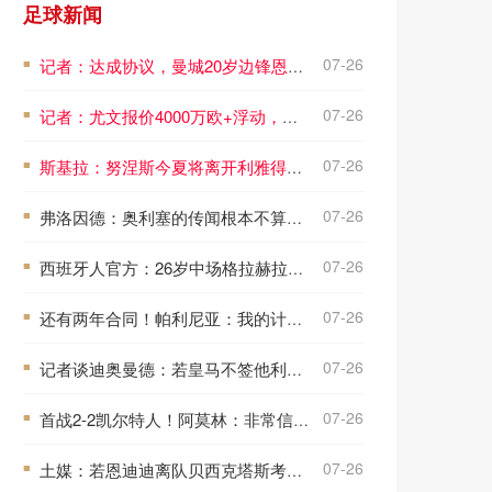
足球新闻
07-26
记者：达成协议，曼城20岁边锋恩达拉即将转会加盟布鲁日
■
07-26
记者：尤文报价4000万欧+浮动，正和巴黎就穆阿尼转会深入谈判
■
07-26
斯基拉：努涅斯今夏将离开利雅得新月，部分美职联和土超球队有意
■
07-26
弗洛因德：奥利塞的传闻根本不算什么话题，他和上赛季一样重要
■
07-26
西班牙人官方：26岁中场格拉赫拉租借加盟布尔格斯，含买断条款
■
07-26
还有两年合同！帕利尼亚：我的计划是留在拜仁，为位置而战
■
07-26
记者谈迪奥曼德：若皇马不签他利物浦巴黎也会签，但他不值1亿欧
■
07-26
首战2-2凯尔特人！阿莫林：非常信任卡马达 希拉有不适但问题不大
■
07-26
土媒：若恩迪迪离队贝西克塔斯考虑签福法纳，AC米兰要价2000万欧
■