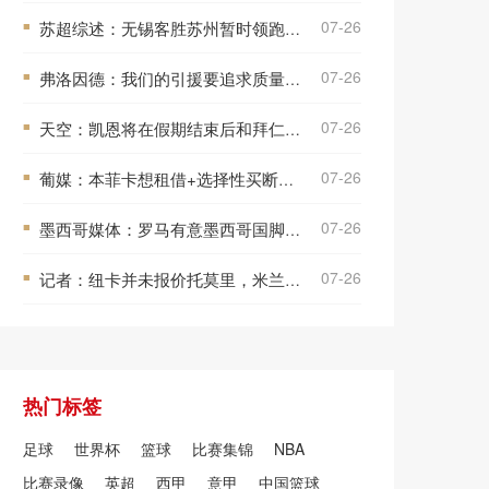
07-26
苏超综述：无锡客胜苏州暂时领跑积分榜 佩德里亮相苏超并开球
■
07-26
弗洛因德：我们的引援要追求质量，对目前状况满意&不会有大变动
■
07-26
天空：凯恩将在假期结束后和拜仁开启续约谈判，他对现状很放松
■
07-26
葡媒：本菲卡想租借+选择性买断签帕利尼亚，拜仁倾向强制性买断
■
07-26
墨西哥媒体：罗马有意墨西哥国脚雷耶斯，已开出报价但未达到预期
■
07-26
记者：纽卡并未报价托莫里，米兰正积极向欧洲球队推荐球员
■
热门标签
足球
世界杯
篮球
比赛集锦
NBA
比赛录像
英超
西甲
意甲
中国篮球