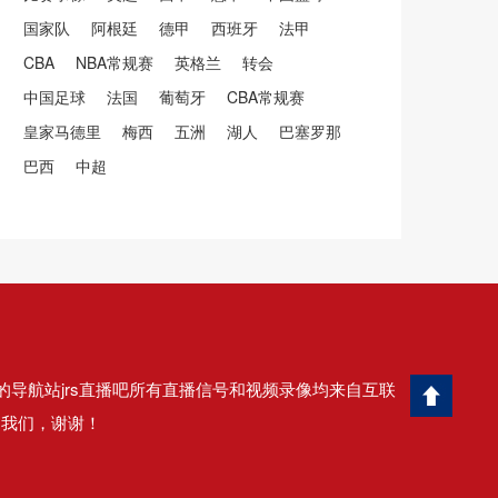
国家队
阿根廷
德甲
西班牙
法甲
CBA
NBA常规赛
英格兰
转会
中国足球
法国
葡萄牙
CBA常规赛
皇家马德里
梅西
五洲
湖人
巴塞罗那
巴西
中超
的导航站jrs直播吧所有直播信号和视频录像均来自互联
知我们，谢谢！