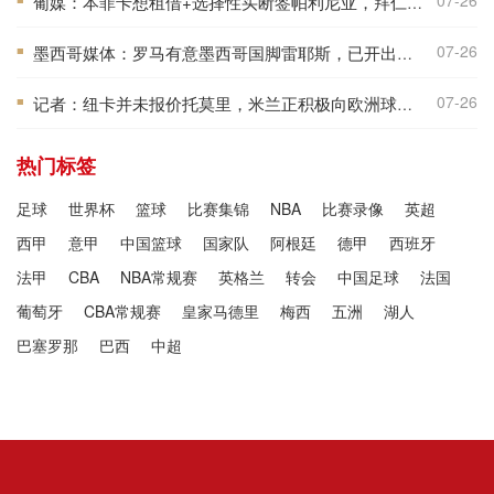
07-26
葡媒：本菲卡想租借+选择性买断签帕利尼亚，拜仁倾向强制性买断
■
07-26
墨西哥媒体：罗马有意墨西哥国脚雷耶斯，已开出报价但未达到预期
■
07-26
记者：纽卡并未报价托莫里，米兰正积极向欧洲球队推荐球员
■
热门标签
足球
世界杯
篮球
比赛集锦
NBA
比赛录像
英超
西甲
意甲
中国篮球
国家队
阿根廷
德甲
西班牙
法甲
CBA
NBA常规赛
英格兰
转会
中国足球
法国
葡萄牙
CBA常规赛
皇家马德里
梅西
五洲
湖人
巴塞罗那
巴西
中超