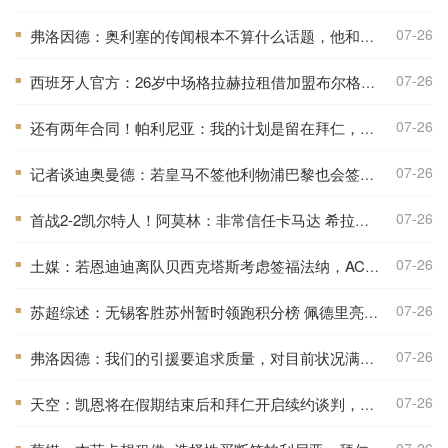
07-26
弗洛因德：奥利塞的传闻根本不算什么话题，他和上赛季一样重要
■
07-26
西班牙人官方：26岁中场格拉赫拉租借加盟布尔格斯，含买断条款
■
07-26
还有两年合同！帕利尼亚：我的计划是留在拜仁，为位置而战
■
07-26
记者谈迪奥曼德：若皇马不签他利物浦巴黎也会签，但他不值1亿欧
■
07-26
首战2-2凯尔特人！阿莫林：非常信任卡马达 希拉有不适但问题不大
■
07-26
土媒：若恩迪迪离队贝西克塔斯考虑签福法纳，AC米兰要价2000万欧
■
07-26
苏超综述：无锡客胜苏州暂时领跑积分榜 佩德里亮相苏超并开球
■
07-26
弗洛因德：我们的引援要追求质量，对目前状况满意&不会有大变动
■
07-26
天空：凯恩将在假期结束后和拜仁开启续约谈判，他对现状很放松
■