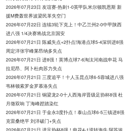
2026年07月23日 友谊赛-热刺1-0英甲队米尔顿凯恩斯 新
援M费轰世界波梁民革失空门
2026年07月22日 连续3轮下克上！中乙兰州2-0中甲陕西
进八强 1/4决赛将战北京国安
2026年07月21日 陈威失点+2扑点!海港点球5-4深圳进8强
周定洋张宇峰莱昂纳多失点
2026年07月21日 进8强！英博点球7-6淘汰河南战申花 马
拉尼昂、阿卜杜肉苏力失点
2026年07月21日 三度追平！十人玉昆点球6-5蓉城进八强
韦林顿索罗金罗慕洛失点
2026年07月21日 铜梁龙2-0十人西海岸晋级足协杯8强 杜
月徵双响 丁海峰蹬踏染红
2026年07月21日 于金永3度扑点！泰山点球6-5三镇进8强
克雷桑绝平 刘洋破门+失点
2026年07月21日 进足协杯8强！申花4-1逆转海牛 阿苏埃