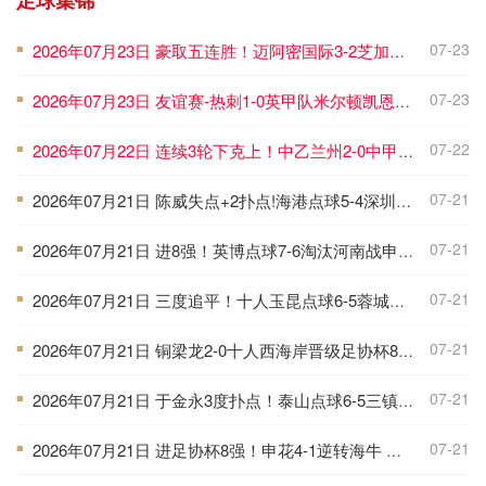
足球集锦
07-23
2026年07月23日 豪取五连胜！迈阿密国际3-2芝加哥火焰 莱万首秀苏牙双响诺沃送礼
■
07-23
2026年07月23日 友谊赛-热刺1-0英甲队米尔顿凯恩斯 新援M费轰世界波梁民革失空门
■
07-22
2026年07月22日 连续3轮下克上！中乙兰州2-0中甲陕西进八强 1/4决赛将战北京国安
■
07-21
2026年07月21日 陈威失点+2扑点!海港点球5-4深圳进8强 周定洋张宇峰莱昂纳多失点
■
07-21
2026年07月21日 进8强！英博点球7-6淘汰河南战申花 马拉尼昂、阿卜杜肉苏力失点
■
07-21
2026年07月21日 三度追平！十人玉昆点球6-5蓉城进八强 韦林顿索罗金罗慕洛失点
■
07-21
2026年07月21日 铜梁龙2-0十人西海岸晋级足协杯8强 杜月徵双响 丁海峰蹬踏染红
■
07-21
2026年07月21日 于金永3度扑点！泰山点球6-5三镇进8强 克雷桑绝平 刘洋破门+失点
■
07-21
2026年07月21日 进足协杯8强！申花4-1逆转海牛 阿苏埃3射1传后伤退高天意两助攻
■