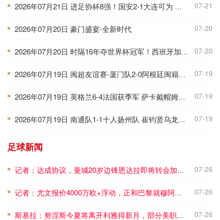
07-21
2026年07月21日 进足协杯8强！国安2-1大连可为 张玉宁、贾非凡破门 VAR多次介入
■
07-20
2026年07月20日 豪门盛宴-全新时代
■
07-20
2026年07月20日 时隔16年夺世界杯冠军！西班牙加时1-0阿根廷 费兰制胜恩佐染红
■
07-19
2026年07月19日 闽超友谊赛-厦门队2-0阿根廷闽籍青年队 刘项荣破门吕家晟建功
■
07-19
2026年07月19日 英格兰6-4法国获季军 萨卡戴帽姆巴佩双响创纪录奥利塞2助+失良机
■
07-19
2026年07月19日 南通队1-1十人扬州队 崔钧贤乌龙程鑫扳平 徐君直红
■
足球新闻
07-26
记者：达成协议，曼城20岁边锋恩达拉即将转会加盟布鲁日
■
07-26
记者：尤文报价4000万欧+浮动，正和巴黎就穆阿尼转会深入谈判
■
07-26
斯基拉：努涅斯今夏将离开利雅得新月，部分美职联和土超球队有意
■