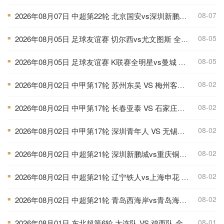
08-07
2026年08月07日 中超第22轮 北京国安vs深圳新鹏城 全场录像
■
08-05
2026年08月05日 足球友谊赛 切尔西vs尤文图斯 全场录像
■
08-05
2026年08月05日 足球友谊赛 K联赛全明星vs曼城 全场录像
■
08-02
2026年08月02日 中甲第17轮 苏州东吴 VS 梅州客家 全场录像
■
08-02
2026年08月02日 中甲第17轮 长春亚泰 VS 石家庄功夫 全场录像
■
08-02
2026年08月02日 中甲第17轮 深圳青年人 VS 无锡吴钩 全场录像
■
08-02
2026年08月02日 中超第21轮 深圳新鹏城vs重庆铜梁龙 全场录像
■
08-02
2026年08月02日 中超第21轮 辽宁铁人vs上海申花 全场录像
■
08-02
2026年08月02日 中超第21轮 青岛西海岸vs青岛海牛 全场录像
■
08-01
2026年08月01日 东北超第6轮 大连队 VS 鸡西队 全场录像
■