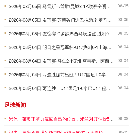
08-05
2026年08月05日 马雷斯卡首胜!曼城3-1K联赛全明星 赖因德斯努里破门塞梅尼奥助攻
■
08-05
2026年08月05日 友谊赛-苏莱破门迪巴拉助攻 罗马4-1纽波特郡
■
08-05
2026年08月05日 友谊赛-C罗缺席西马坎送点 胜利0-2不敌阿尔梅里亚
■
08-04
2026年08月04日 明日之星冠军杯-U17热刺0-1上海U17 李文博制胜球
■
08-04
2026年08月04日 友谊赛-拜仁2-1济州 查韦斯、阿西莫建功马特乌斯彩虹过人送助攻
■
08-04
2026年08月04日 两连胜提前出线！U17国足1-0毕巴U17 程晟涵连场破门赵松源中楣
■
08-04
2026年08月04日 两连胜！U17国足1-0毕巴U17 程晟涵连场头球破门制胜赵松源中楣
■
足球新闻
08-09
米体：莱奥正努力赢回自己的位置，米兰对其估价5000万至6000万欧
■
08-09
记者：国米不愿满足热刺对罗梅罗5000万欧要价，双方难以达成共识
■