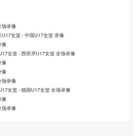
 全场录像
U17女篮 - 中国U17女篮 录像
录像
U17女篮 - 西班牙U17女篮 全场录像
录像
录像
 全场录像
17女篮 - 德国U17女篮 全场录像
录像
 全场录像