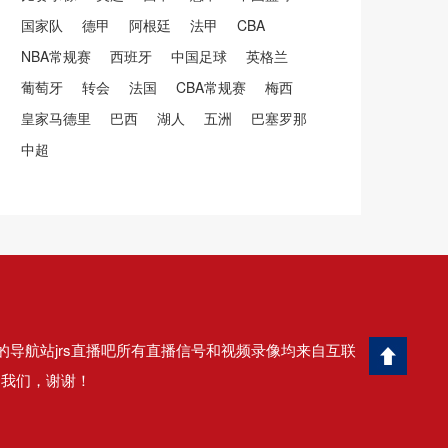
国家队
德甲
阿根廷
法甲
CBA
NBA常规赛
西班牙
中国足球
英格兰
葡萄牙
转会
法国
CBA常规赛
梅西
皇家马德里
巴西
湖人
五洲
巴塞罗那
中超
的导航站jrs直播吧所有直播信号和视频录像均来自互联
知我们，谢谢！