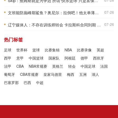
07-26
Skip：詹姆斯就是为争冠 所谓“快乐篮球”只是富保罗的漂亮话
■
07-26
文班能防巅峰期鲨鱼？奥尼尔：拉倒吧！他太单薄了&1v1我无人能挡
■
07-26
辽宁媒体人：不存在训练师转会 卡拉斯科合同到期 没有续约
■
热门标签
足球
世界杯
篮球
比赛集锦
NBA
比赛录像
英超
西甲
意甲
中国篮球
国家队
阿根廷
德甲
西班牙
法甲
CBA
NBA常规赛
英格兰
转会
中国足球
法国
葡萄牙
CBA常规赛
皇家马德里
梅西
五洲
湖人
巴塞罗那
巴西
中超