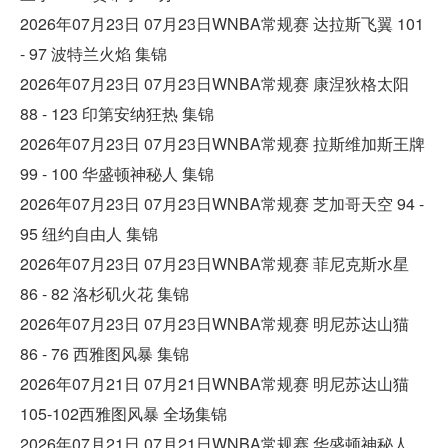
2026年07月23日 07月23日WNBA常规赛 达拉斯飞翼 101
- 97 波特兰火焰 集锦
2026年07月23日 07月23日WNBA常规赛 康涅狄格太阳
88 - 123 印第安纳狂热 集锦
2026年07月23日 07月23日WNBA常规赛 拉斯维加斯王牌
99 - 100 华盛顿神秘人 集锦
2026年07月23日 07月23日WNBA常规赛 芝加哥天空 94 -
95 纽约自由人 集锦
2026年07月23日 07月23日WNBA常规赛 菲尼克斯水星
86 - 82 洛杉矶火花 集锦
2026年07月23日 07月23日WNBA常规赛 明尼苏达山猫
86 - 76 西雅图风暴 集锦
2026年07月21日 07月21日WNBA常规赛 明尼苏达山猫
105-102西雅图风暴 全场集锦
2026年07月21日 07月21日WNBA常规赛 华盛顿神秘人