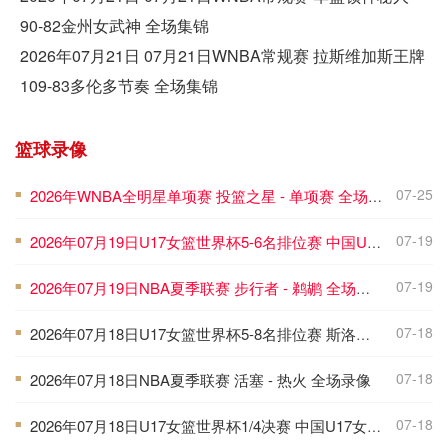
90-82金州女武神 全场集锦
2026年07月21日 07月21日WNBA常规赛 拉斯维加斯王牌
109-83多伦多节奏 全场集锦
篮球录像
07-25
2026年WNBA全明星单项赛 投篮之星 - 单项赛 全场录像
■
07-19
2026年07月19日U17女篮世界杯5-6名排位赛 中国U17女篮 - 新西兰U17女篮 全场录像
■
07-19
2026年07月19日NBA夏季联赛 步行者 - 鹈鹕 全场录像
■
07-18
2026年07月18日U17女篮世界杯5-8名排位赛 斯洛文尼亚U17女篮 - 中国U17女篮 全场录像
■
07-18
2026年07月18日NBA夏季联赛 活塞 - 热火 全场录像
■
07-18
2026年07月18日U17女篮世界杯1/4决赛 中国U17女篮 - 加拿大U17女篮 录像
■