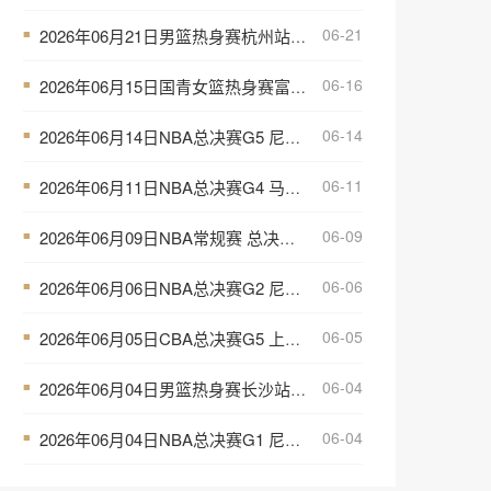
06-21
2026年06月21日男篮热身赛杭州站 中国男篮 - 澳大利亚男篮 全场录像
■
06-16
2026年06月15日国青女篮热身赛富顺站 中国U17女篮 - 伏伊伏丁那女篮 全场录像
■
06-14
2026年06月14日NBA总决赛G5 尼克斯 - 马刺 全场录像
■
06-11
2026年06月11日NBA总决赛G4 马刺 - 尼克斯 全场录像
■
06-09
2026年06月09日NBA常规赛 总决赛G3 马刺 - 尼克斯 全场录像
■
06-06
2026年06月06日NBA总决赛G2 尼克斯 - 马刺 全场录像
■
06-05
2026年06月05日CBA总决赛G5 上海 - 广厦 全场录像
■
06-04
2026年06月04日男篮热身赛长沙站 中国男篮 - FMP拉德尼基 全场录像
■
06-04
2026年06月04日NBA总决赛G1 尼克斯 - 马刺 全场录像
■