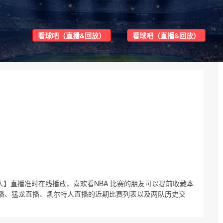
看球吧（直播&回放）
看球吧（直播&回放）
VS凯尔特人】直播准时在线播放，喜欢看NBA 比赛的朋友可以提前收藏本
直播、猛龙直播、凯尔特人直播的近期比赛列表以及两队历史交