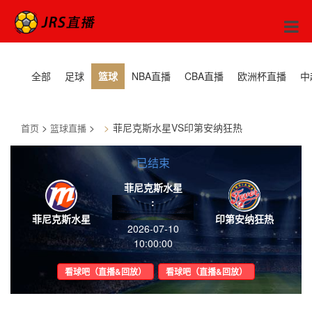
全部
足球
篮球
NBA直播
CBA直播
欧洲杯直播
中
>
>
菲尼克斯水星VS印第安纳狂热
首页
篮球直播
已结束
菲尼克斯水星
:
菲尼克斯水星
印第安纳狂热
2026-07-10
10:00:00
看球吧（直播&回放）
看球吧（直播&回放）