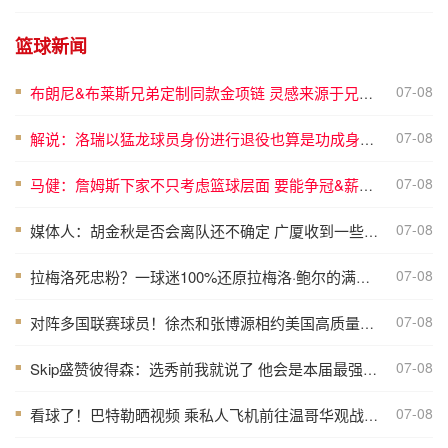
篮球新闻
07-08
布朗尼&布莱斯兄弟定制同款金项链 灵感来源于兄弟之情
■
07-08
解说：洛瑞以猛龙球员身份进行退役也算是功成身退、落叶归根了
■
07-08
马健：詹姆斯下家不只考虑篮球层面 要能争冠&薪资合适&跟老板熟
■
07-08
媒体人：胡金秋是否会离队还不确定 广厦收到一些报价 且金额不低
■
07-08
拉梅洛死忠粉？一球迷100%还原拉梅洛·鲍尔的满背纹身
■
07-08
对阵多国联赛球员！徐杰和张博源相约美国高质量野球局
■
07-08
Skip盛赞彼得森：选秀前我就说了 他会是本届最强球员
■
07-08
看球了！巴特勒晒视频 乘私人飞机前往温哥华观战哥伦比亚VS瑞士
■