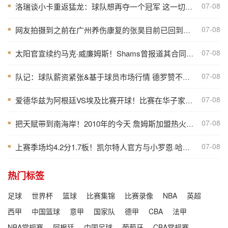
07-08
洛瑞谈小卡重返猛龙：球队想再夺一个冠军 这一切都将从小卡开始
■
07-08
网友拍摄到之前在广州养伤康复的张昊目前已回到广东宏远俱乐部
■
07-08
太阳官宣续约马克·威廉姆斯！Shams曾报道其合同为3年3800万美元
■
07-08
队记：球队薪资紧张&基于球员市场行情 德罗赞不太可能重返猛龙
■
07-08
爱德华兹为阿根廷VS埃及比赛开球！比赛在华子家乡亚特兰大进行
■
07-08
把天赋带到南海岸！2010年的今天 詹姆斯加盟热火组成三巨头
■
07-08
上赛季场均4.2分1.7板！凯尔特人官方与小罗恩·哈珀签下多年合同
■
热门标签
足球
世界杯
篮球
比赛集锦
比赛录像
NBA
英超
西甲
中国篮球
意甲
国家队
德甲
CBA
法甲
NBA常规赛
阿根廷
中国足球
葡萄牙
CBA常规赛