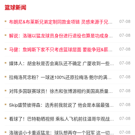
篮球新闻
07-08
布朗尼&布莱斯兄弟定制同款金项链 灵感来源于兄弟之情
■
07-08
解说：洛瑞以猛龙球员身份进行退役也算是功成身退、落叶归根了
■
07-08
马健：詹姆斯下家不只考虑篮球层面 要能争冠&薪资合适&跟老板熟
■
07-08
媒体人：胡金秋是否会离队还不确定 广厦收到一些报价 且金额不低
■
07-08
拉梅洛死忠粉？一球迷100%还原拉梅洛·鲍尔的满背纹身
■
07-08
对阵多国联赛球员！徐杰和张博源相约美国高质量野球局
■
07-08
Skip盛赞彼得森：选秀前我就说了 他会是本届最强球员
■
07-08
看球了！巴特勒晒视频 乘私人飞机前往温哥华观战哥伦比亚VS瑞士
■
07-08
洛瑞谈小卡重返猛龙：球队想再夺一个冠军 这一切都将从小卡开始
■