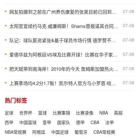
07-08
网友拍摄到之前在广州养伤康复的张昊目前已回到广东宏远俱乐部
■
07-08
太阳官宣续约马克·威廉姆斯！Shams曾报道其合同为3年3800万美元
■
07-08
队记：球队薪资紧张&基于球员市场行情 德罗赞不太可能重返猛龙
■
07-08
爱德华兹为阿根廷VS埃及比赛开球！比赛在华子家乡亚特兰大进行
■
07-08
把天赋带到南海岸！2010年的今天 詹姆斯加盟热火组成三巨头
■
07-08
上赛季场均4.2分1.7板！凯尔特人官方与小罗恩·哈珀签下多年合同
■
热门标签
足球
世界杯
篮球
比赛集锦
比赛录像
NBA
英超
西甲
中国篮球
意甲
国家队
德甲
CBA
法甲
NBA常规赛
阿根廷
中国足球
葡萄牙
CBA常规赛