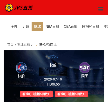
全部
足球
篮球
NBA直播
CBA直播
欧洲杯直播
中
>
>
快船VS国王
首页
篮球直播
已结束
快船
:
快船
国王
2026-07-10
11:00:00
看球吧（直播&回放）
看球吧（直播&回放）