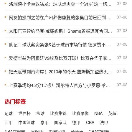
07-08
洛瑞谈小卡重返猛龙：球队想再夺一个冠军 这一切都将从小卡开始
■
07-08
网友拍摄到之前在广州养伤康复的张昊目前已回到广东宏远俱乐部
■
07-08
太阳官宣续约马克·威廉姆斯！Shams曾报道其合同为3年3800万美元
■
07-08
队记：球队薪资紧张&基于球员市场行情 德罗赞不太可能重返猛龙
■
07-08
爱德华兹为阿根廷VS埃及比赛开球！比赛在华子家乡亚特兰大进行
■
07-08
把天赋带到南海岸！2010年的今天 詹姆斯加盟热火组成三巨头
■
07-08
上赛季场均4.2分1.7板！凯尔特人官方与小罗恩·哈珀签下多年合同
■
热门标签
足球
世界杯
篮球
比赛集锦
比赛录像
NBA
英超
西甲
中国篮球
意甲
国家队
德甲
CBA
法甲
NBA常规赛
阿根廷
中国足球
葡萄牙
CBA常规赛