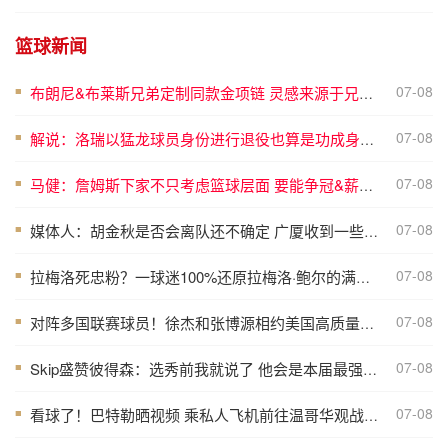
篮球新闻
07-08
布朗尼&布莱斯兄弟定制同款金项链 灵感来源于兄弟之情
■
07-08
解说：洛瑞以猛龙球员身份进行退役也算是功成身退、落叶归根了
■
07-08
马健：詹姆斯下家不只考虑篮球层面 要能争冠&薪资合适&跟老板熟
■
07-08
媒体人：胡金秋是否会离队还不确定 广厦收到一些报价 且金额不低
■
07-08
拉梅洛死忠粉？一球迷100%还原拉梅洛·鲍尔的满背纹身
■
07-08
对阵多国联赛球员！徐杰和张博源相约美国高质量野球局
■
07-08
Skip盛赞彼得森：选秀前我就说了 他会是本届最强球员
■
07-08
看球了！巴特勒晒视频 乘私人飞机前往温哥华观战哥伦比亚VS瑞士
■