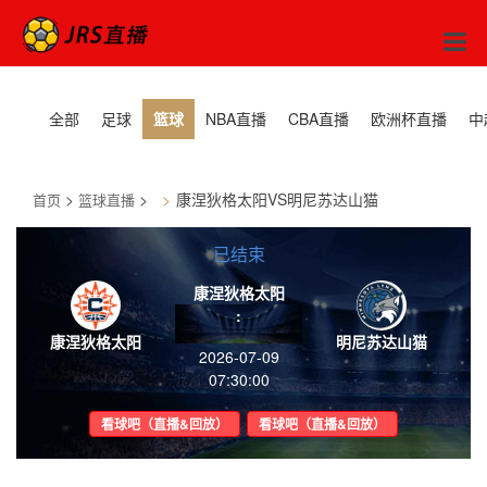
全部
足球
篮球
NBA直播
CBA直播
欧洲杯直播
中
>
>
康涅狄格太阳VS明尼苏达山猫
首页
篮球直播
已结束
康涅狄格太阳
:
康涅狄格太阳
明尼苏达山猫
2026-07-09
07:30:00
看球吧（直播&回放）
看球吧（直播&回放）